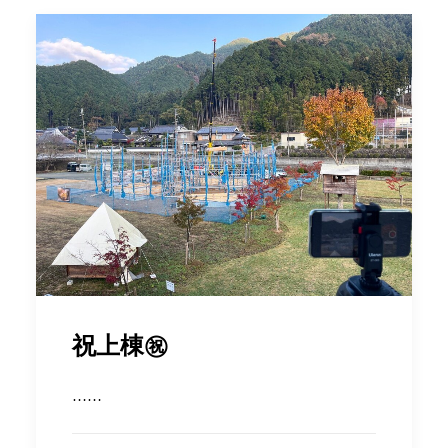
祝上棟㊗
……