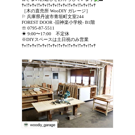
𖤣𖥧𖥣𖡡𖥧𖤣𖥧𖥣𖡡𖥧𖤣𖥧𖥣𖡡𖥧𖤣𖥧𖥣𖡡𖥧𖤣𖥧𖥣𖡡𖥧𖤣𖥧𖥣𖡡𖥧𖤣𖥧𖥣𖡡𖥧𖤣
［木の直売所 WooDIY ガレージ］
⚐ 兵庫県丹波市青垣町文室244
FOREST DOOR -旧神楽小学校- B1階
☏ 0795-87-5511
☀︎
9:00〜17:00 不定休
※DIYスペースは土日祝のみ営業
𖤣𖥧𖥣𖡡𖥧𖤣𖥧𖥣𖡡𖥧𖤣𖥧𖥣𖡡𖥧𖤣𖥧𖥣𖡡𖥧𖤣𖥧𖥣𖡡𖥧𖤣𖥧𖥣𖡡𖥧𖤣𖥧𖥣𖡡𖥧𖤣