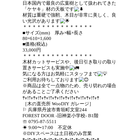
日本国内で最良の広葉樹として扱われてきた
「ケヤキ」材の天板です
材質は重硬で強靭、木目が非常に美しく、良
い光沢があります
＊＊＊＊＊＊＊＊＊＊＊＊＊＊＊
■サイズ(mm) 厚み×幅×長さ
80×610×1,600
■価格(税込)
33,000円
＊＊＊＊＊＊＊＊＊＊＊＊＊＊＊
木材カットサービスや、後日引き取りの取り
置きサービスも実施中
気になる方はお気軽にスタッフまで
ご利用お待ちしております
※商品は全て一点物のため、売り切れの場合
があることご了承ください
𖤣𖥧𖥣𖡡𖥧𖤣𖥧𖥣𖡡𖥧𖤣𖥧𖥣𖡡𖥧𖤣𖥧𖥣𖡡𖥧𖤣𖥧𖥣𖡡𖥧𖤣𖥧𖥣𖡡𖥧𖤣𖥧𖥣𖡡𖥧𖤣
［木の直売所 WooDIY ガレージ］
⚐ 兵庫県丹波市青垣町文室244
FOREST DOOR -旧神楽小学校- B1階
☏ 0795-87-5511
☀︎
9:00〜17:00 不定休
※DIYスペースは土日祝のみ営業