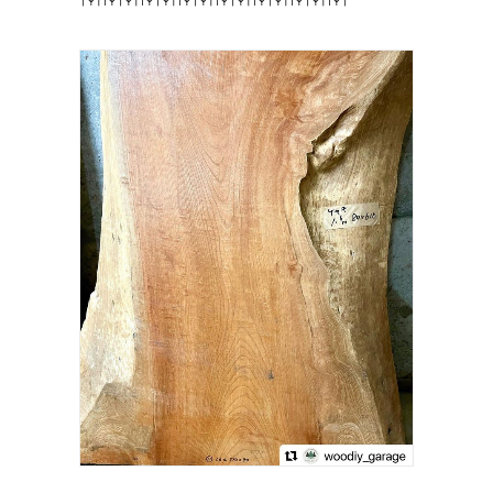
𖤣𖥧𖥣𖡡𖥧𖤣𖥧𖥣𖡡𖥧𖤣𖥧𖥣𖡡𖥧𖤣𖥧𖥣𖡡𖥧𖤣𖥧𖥣𖡡𖥧𖤣𖥧𖥣𖡡𖥧𖤣𖥧𖥣𖡡𖥧𖤣