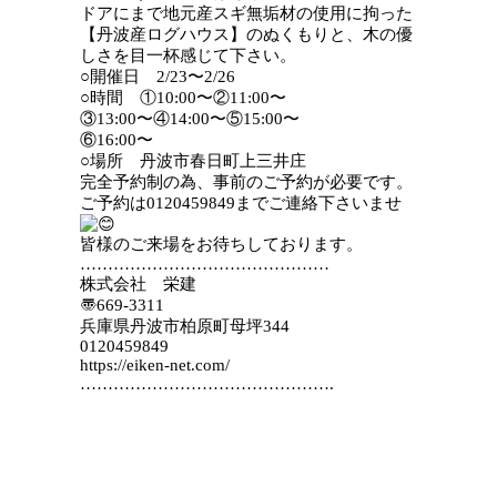
ドアにまで地元産スギ無垢材の使用に拘った
【丹波産ログハウス】のぬくもりと、木の優
しさを目一杯感じて下さい。
○開催日 2/23〜2/26
○時間 ①10:00〜②11:00〜
③13:00〜④14:00〜⑤15:00〜
⑥16:00〜
○場所 丹波市春日町上三井庄
完全予約制の為、事前のご予約が必要です。
ご予約は0120459849までご連絡下さいませ
皆様のご来場をお待ちしております。
………………………………………
株式会社 栄建
〠669-3311
兵庫県丹波市柏原町母坪344
0120459849
https://eiken-net.com/
……………………………………….