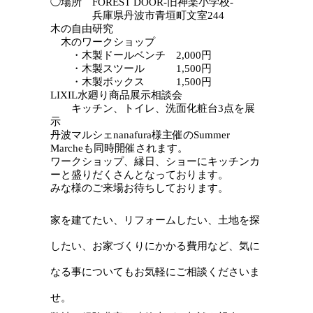
◯場所 FOREST DOOR-旧神楽小学校-
兵庫県丹波市青垣町文室244
木の自由研究
木のワークショップ
・木製ドールベンチ 2,000円
・木製スツール 1,500円
・木製ボックス 1,500円
LIXIL水廻り商品展示相談会
キッチン、トイレ、洗面化粧台3点を展
示
丹波マルシェnanafura様主催のSummer
Marcheも同時開催されます。
ワークショップ、縁日、ショーにキッチンカ
ーと盛りだくさんとなっております。
みな様のご来場お待ちしております。
家を建てたい、リフォームしたい、土地を探
したい、お家づくりにかかる費用など、気に
なる事についてもお気軽にご相談くださいま
せ。